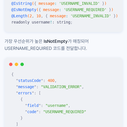
@
IsString
(
{
 message
:
 '
USERNAME_INVALID
'
 }
)
@
IsNotEmpty
(
{
 message
:
 '
USERNAME_REQUIRED
'
 }
)
@
Length
(
2
,
 10
,
 {
 message
:
 '
USERNAME_INVALID
'
 }
)
readonly username
!
: string
;
가장 우선순위가 높은
IsNotEmpty
가 매칭되어
USERNAME_REQUIRED
코드를 전달합니다.
{
  "
statusCode
"
:
 400
,
  "
message
"
:
 "
VALIDATION_ERROR
"
,
  "
errors
"
:
 [
    {
      "
field
"
:
 "
username
"
,
      "
code
"
:
 "
USERNAME_REQUIRED
"
    }
  ]