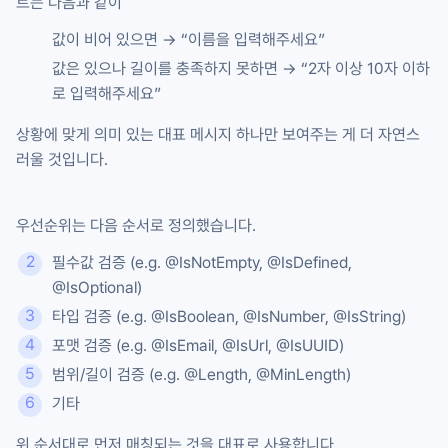
트는 다음과 같이
값이 비어 있으면 → “이름을 입력해주세요”
값은 있으나 길이를 충족하지 못하면 → “2자 이상 10자 이하
로 입력해주세요”
상황에 맞게 의미 있는 대표 메시지 하나만 보여주는 게 더 자연스
러울 것입니다.
우선순위는 다음 순서로 정의했습니다.
필수값 검증 (e.g.
@IsNotEmpty
,
@IsDefined
,
@IsOptional
)
타입 검증 (e.g.
@IsBoolean
,
@IsNumber
,
@IsString
)
포맷 검증 (e.g.
@IsEmail
,
@IsUrl
,
@IsUUID
)
범위/길이 검증 (e.g.
@Length
,
@MinLength
)
기타
위 순서대로 먼저 매칭되는 것을 대표로 사용합니다.