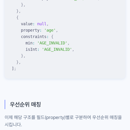
    },
  },
  {
    value
:
 null
,
    property
:
 '
age
'
,
    constraints
:
 {
      min
:
 '
AGE_INVALID
'
,
      isInt
:
 '
AGE_INVALID
'
,
    },
  },
]
;
우선순위 매칭
이제 해당 구조를 필드(
property
)별로 구분하여 우선순위 매칭을
시킵니다.