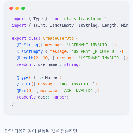
import
 {
 Type
 }
 from
 '
class-transformer
'
;
import
 {
 IsInt
,
 IsNotEmpty
,
 IsString
,
 Length
,
 Min
 }
export
 class
 CreateUserDto
 {
  @
IsString
(
{
 message
:
 '
USERNAME_INVALID
'
 }
)
  @
IsNotEmpty
(
{
 message
:
 '
USERNAME_REQUIRED
'
 }
)
  @
Length
(
2
,
 10
,
 {
 message
:
 '
USERNAME_INVALID
'
 }
)
  readonly
 username
!:
 string
;
  @
Type
(
()
 =>
 Number
)
  @
IsInt
(
{
 message
:
 '
AGE_INVALID
'
 }
)
  @
Min
(
0
,
 {
 message
:
 '
AGE_INVALID
'
 }
)
  readonly
 age
!:
 number
;
}
만약 다음과 같이 잘못된 값을 전송하면