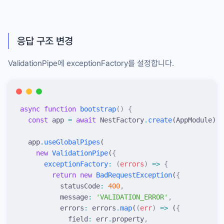
응답 구조 변경
ValidationPipe
에
exceptionFactory
를 설정합니다.
async
 function
 bootstrap
()
 {
  const
 app
 =
 await
 NestFactory
.
create
(
AppModule
)
;
  app
.
useGlobalPipes
(
    new
 ValidationPipe
(
{
      exceptionFactory
:
 (
errors
)
 =>
 {
        return
 new
 BadRequestException
(
{
          statusCode
:
 400
,
          message
:
 '
VALIDATION_ERROR
'
,
          errors
:
 errors
.
map
(
(
err
)
 =>
 (
{
            field
:
 err
.
property
,