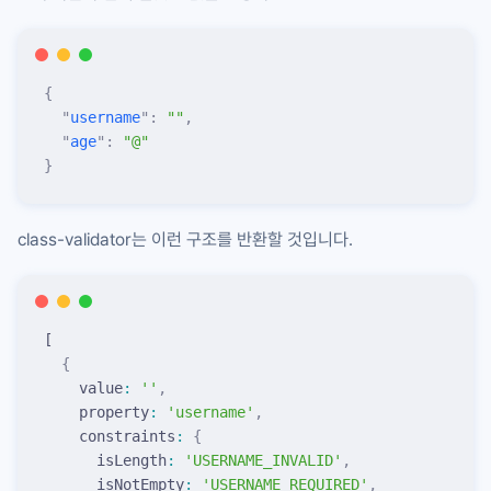
{
  "
username
"
:
 ""
,
  "
age
"
:
 "
@
"
}
class-validator
는 이런 구조를 반환할 것입니다.
[
  {
    value
:
 ''
,
    property
:
 '
username
'
,
    constraints
:
 {
      isLength
:
 '
USERNAME_INVALID
'
,
      isNotEmpty
:
 '
USERNAME_REQUIRED
'
,