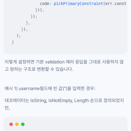
            code
:
 pickPrimaryConstraint
(
err
.
constra
          }
))
,
        }
)
;
      },
    }
)
,
  )
;
}
이렇게 설정하면 기본 validation 에러 응답을 그대로 사용하지 않
고 원하는 구조로 변환할 수 있습니다.
예시 1)
username
필드에 빈 값(
''
)을 입력한 경우:
데코레이터는 IsString, IsNotEmpty, Length 순으로 정의되었지
만,