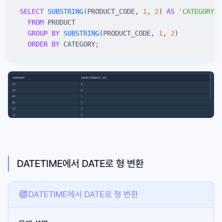
SELECT
 SUBSTRING
(PRODUCT_CODE, 
1
, 
2
) 
AS
 '
CATEGORY
'
,
  FROM
 PRODUCT
  GROUP BY
 SUBSTRING
(PRODUCT_CODE, 
1
, 
2
)
  ORDER BY
 CATEGORY;
DATETIME에서 DATE로 형 변환
DATETIME에서 DATE로 형 변환