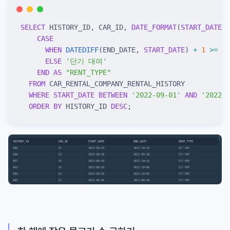
SELECT
 HISTORY_ID, CAR_ID, 
DATE_FORMAT
(
START_DATE
, 
    CASE
      WHEN
 DATEDIFF
(END_DATE, 
START_DATE
) 
+
 1
 >=
 30
      ELSE
 '
단기 대여
'
    END
 AS
 "
RENT_TYPE
"
  FROM
 CAR_RENTAL_COMPANY_RENTAL_HISTORY
  WHERE
 START_DATE
 BETWEEN
 '
2022-09-01
'
 AND
 '
2022-0
  ORDER BY
 HISTORY_ID 
DESC
;