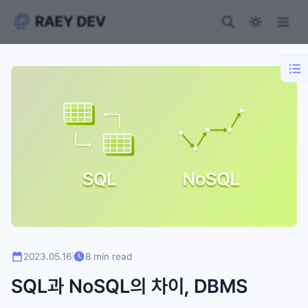
2023.05.16
8 min read
SQL과 NoSQL의 차이, DBMS