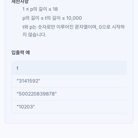
제한사항
1 ≤
p
의 길이 ≤ 18
p
의 길이 ≤
t
의 길이 ≤ 10,000
t
와
p
는 숫자로만 이루어진 문자열이며, 0으로 시작하
지 않습니다.
입출력 예
t
p
”3141592"
"27
”500220839878"
"7”
”10203"
"15