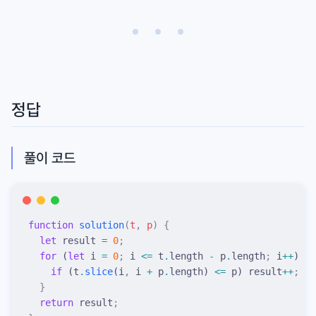
정답
풀이 코드
function
 solution
(
t
,
 p
)
 {
  let
 result
 =
 0
;
  for
 (
let
 i
 =
 0
;
 i
 <=
 t
.
length
 -
 p
.
length
;
 i
++
) 
{
    if
 (
t
.
slice
(
i
,
 i
 +
 p
.
length
) 
<=
 p
) 
result
++
;
  }
  return
 result
;